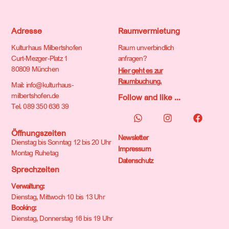
Adresse
Raumvermietung
Kulturhaus Milbertshofen
Raum unverbindlich
Curt-Mezger-Platz 1
anfragen?
80809 München
Hier geht es zur
Raumbuchung.
Mail: info@kulturhaus-
milbertshofen.de
Follow and like ...
Tel. 089 350 636 39
Öffnungszeiten
Newsletter
Dienstag bis Sonntag 12 bis 20 Uhr
Impressum
Montag Ruhetag
Datenschutz
Sprechzeiten
Verwaltung:
Dienstag, Mittwoch 10 bis 13 Uhr
Booking:
Dienstag, Donnerstag 16 bis 19 Uhr