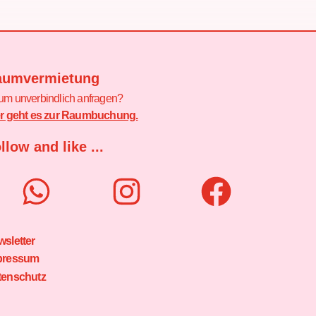
aumvermietung
m unverbindlich anfragen?
er geht es zur Raumbuchung.
llow and like ...
sletter
pressum
tenschutz