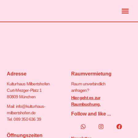
Adresse
Raumvermietung
Kulturhaus Milbertshofen
Raum unverbindlich
Curt-Mezger-Platz 1
anfragen?
80809 München
Hier geht es zur
Raumbuchung.
Mail: info@kulturhaus-
milbertshofen.de
Follow and like ...
Tel. 089 350 636 39
Öffnungszeiten