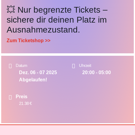
💥
Nur begrenzte Tickets –
sichere dir deinen Platz im
Ausnahmezustand.
Zum Ticketshop >>
Datum
Uhrzeit
Dez. 06 - 07 2025
20:00 - 05:00
Abgelaufen!
Preis
21.38 €